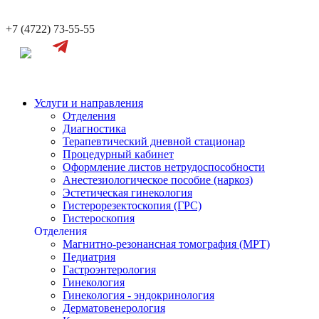
+7 (4722) 73-55-55
Услуги и направления
Отделения
Диагностика
Терапевтический дневной стационар
Процедурный кабинет
Оформление листов нетрудоспособности
Анестезиологическое пособие (наркоз)
Эстетическая гинекология
Гистерорезектоскопия (ГРС)
Гистероскопия
Отделения
Магнитно-резонансная томография (МРТ)
Педиатрия
Гастроэнтерология
Гинекология
Гинекология - эндокринология
Дерматовенерология