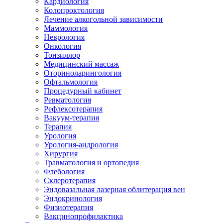
Кардиология
Колопроктология
Лечение алкогольной зависимости
Маммология
Неврология
Онкология
Тонзиллор
Медицинский массаж
Оториноларингология
Офтальмология
Процедурный кабинет
Ревматология
Рефлексотерапия
Вакуум-терапия
Терапия
Урология
Урология-андрология
Хирургия
Травматология и ортопедия
Флебология
Склеротерапия
Эндовазальная лазерная облитерация вен
Эндокринология
Физиотерапия
Вакцинопрофилактика