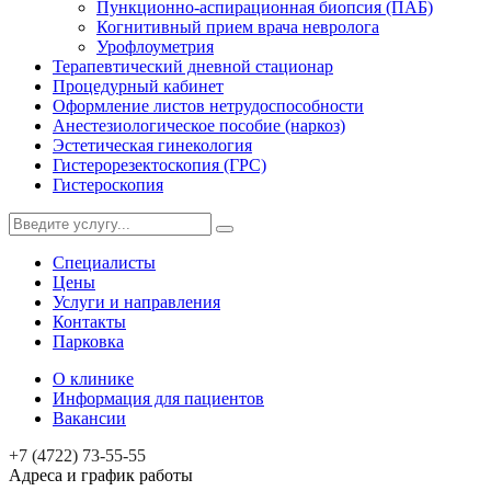
Пункционно-аспирационная биопсия (ПАБ)
Когнитивный прием врача невролога
Урофлоуметрия
Терапевтический дневной стационар
Процедурный кабинет
Оформление листов нетрудоспособности
Анестезиологическое пособие (наркоз)
Эстетическая гинекология
Гистерорезектоскопия (ГРС)
Гистероскопия
Специалисты
Цены
Услуги и направления
Контакты
Парковка
О клинике
Информация для пациентов
Вакансии
+7 (4722) 73-55-55
Адреса и график работы