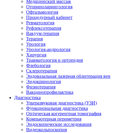
Медицинский массаж
Оториноларингология
Офтальмология
Процедурный кабинет
Ревматология
Рефлексотерапия
Вакуум-терапия
Терапия
Урология
Урология-андрология
Хирургия
Травматология и ортопедия
Флебология
Склеротерапия
Эндовазальная лазерная облитерация вен
Эндокринология
Физиотерапия
Вакцинопрофилактика
Диагностика
Ультразвуковая диагностика (УЗИ)
Функциональная диагностика
Оптическая когерентная томография
Компьютерная периметрия
Эндоскопические исследования
Видеокольпоскопия