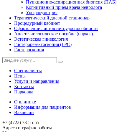
Пункционно-аспирационная биопсия (ПАБ)
Когнитивный прием врача невролога
Урофлоуметрия
Терапевтический дневной стационар
Процедурный кабинет
Оформление листов нетрудоспособности
Анестезиологическое пособие (наркоз)
Эстетическая гинекология
Гистерорезектоскопия (ГРС)
Гистероскопия
Специалисты
Цены
Услуги и направления
Контакты
Парковка
О клинике
Информация для пациентов
Вакансии
+7 (4722) 73-55-55
Адреса и график работы