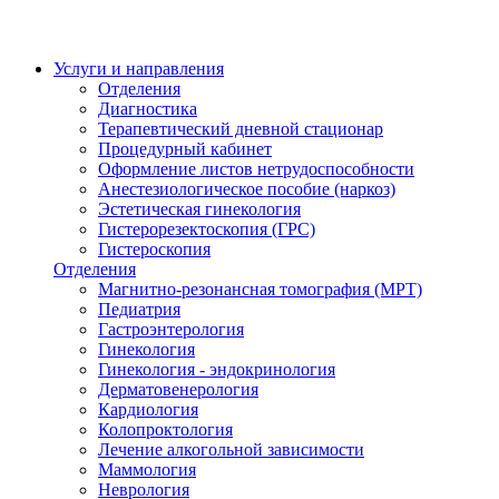
Услуги и направления
Отделения
Диагностика
Терапевтический дневной стационар
Процедурный кабинет
Оформление листов нетрудоспособности
Анестезиологическое пособие (наркоз)
Эстетическая гинекология
Гистерорезектоскопия (ГРС)
Гистероскопия
Отделения
Магнитно-резонансная томография (МРТ)
Педиатрия
Гастроэнтерология
Гинекология
Гинекология - эндокринология
Дерматовенерология
Кардиология
Колопроктология
Лечение алкогольной зависимости
Маммология
Неврология