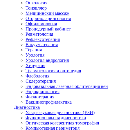
Онкология
Тонзиллор
Медицинский массаж
Оториноларингология
Офтальмология
Процедурный кабинет
Ревматология
Рефлексотерапия
Вакуум-терапия
Терапия
Урология
Урология-андрология
Хирургия
Травматология и ортопедия
Флебология
Склеротерапия
Эндовазальная лазерная облитерация вен
Эндокринология
Физиотерапия
Вакцинопрофилактика
Диагностика
Ультразвуковая диагностика (УЗИ)
Функциональная диагностика
Оптическая когерентная томография
Компьютерная периметрия