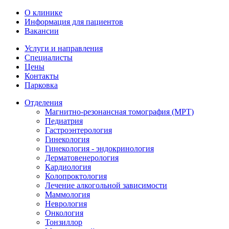
О клинике
Информация для пациентов
Вакансии
Услуги и направления
Специалисты
Цены
Контакты
Парковка
Отделения
Магнитно-резонансная томография (МРТ)
Педиатрия
Гастроэнтерология
Гинекология
Гинекология - эндокринология
Дерматовенерология
Кардиология
Колопроктология
Лечение алкогольной зависимости
Маммология
Неврология
Онкология
Тонзиллор