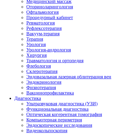
Медицинский массаж
Оториноларингология
Офтальмология
Процедурный кабинет
Ревматология
Рефлексотерапия
Вакуум-терапия
Терапия
Урология
Урология-андрология
Хирургия
Травматология и ортопедия
Флебология
Склеротерапия
Эндовазальная лазерная облитерация вен
Эндокринология
Физиотерапия
Вакцинопрофилактика
Диагностика
Ультразвуковая диагностика (УЗИ)
Функциональная диагностика
Оптическая когерентная томография
Компьютерная периметрия
Эндоскопические исследования
Видеокольпоскопия