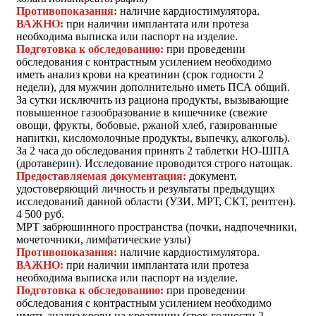
Противопоказания:
наличие кардиостимулятора.
ВАЖНО:
при наличии имплантата или протеза
необходима выписка или паспорт на изделие.
Подготовка к обследованию:
при проведении
обследования с контрастным усилением необходимо
иметь анализ крови на креатинин (срок годности 2
недели), для мужчин дополнительно иметь ПСА общий.
За сутки исключить из рациона продукты, вызывающие
повышенное газообразование в кишечнике (свежие
овощи, фрукты, бобовые, ржаной хлеб, газированные
напитки, кисломолочные продукты, выпечку, алкоголь).
За 2 часа до обследования принять 2 таблетки НО-ШПА
(дротаверин). Исследование проводится строго натощак.
Предоставляемая документация:
документ,
удостоверяющий личность и результаты предыдущих
исследований данной области (УЗИ, МРТ, СКТ, рентген).
4 500 руб.
МРТ забрюшинного пространства (почки, надпочечники,
мочеточники, лимфатические узлы)
Противопоказания:
наличие кардиостимулятора.
ВАЖНО:
при наличии имплантата или протеза
необходима выписка или паспорт на изделие.
Подготовка к обследованию:
при проведении
обследования с контрастным усилением необходимо
иметь анализ крови на креатинин (срок годности 2