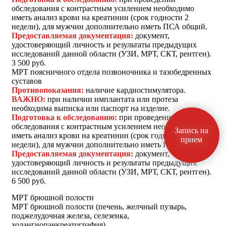
обследования с контрастным усилением необходимо
иметь анализ крови на креатинин (срок годности 2
недели), для мужчин дополнительно иметь ПСА общий.
Предоставляемая документация:
документ,
удостоверяющий личность и результаты предыдущих
исследований данной области (УЗИ, МРТ, СКТ, рентген).
3 500 руб.
МРТ поясничного отдела позвоночника и тазобедренных
суставов
Противопоказания:
наличие кардиостимулятора.
ВАЖНО:
при наличии имплантата или протеза
необходима выписка или паспорт на изделие.
Подготовка к обследованию:
при проведении
обследования с контрастным усилением необходимо
Запись на
иметь анализ крови на креатинин (срок годности 2
прием
недели), для мужчин дополнительно иметь ПСА общий.
Предоставляемая документация:
документ,
удостоверяющий личность и результаты предыдущих
исследований данной области (УЗИ, МРТ, СКТ, рентген).
6 500 руб.
МРТ брюшной полости
МРТ брюшной полости (печень, желчный пузырь,
поджелудочная железа, селезенка,
холангиопанкреатография)